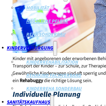
MOBILITÄT
HÄUSLICHE PFLEGE
REHA SONDERBAU
KINDERVERSORGUNG
Kinder mit angeborenen oder erworbenen Behi
KINDERREHABILITATION
Transport der Kinder – zur Schule, zur Therapie
Gewöhnliche Kinderwagen sind oft sperrig und u
REHAKIND FACHVERBAND
ein
Rehabuggy
die richtige Lösung sein.
KINDERREHA SONDERBAU
Individuelle Planung
SANITÄTSKAUFHAUS