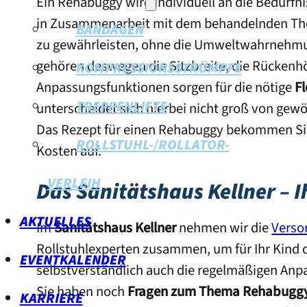
Ein Rehabuggy wird individuell an die Bedürfn
in Zusammenarbeit mit dem behandelnden Thera
BANDAGEN
zu gewährleisten, ohne die Umweltwahrnehmun
gehören deswegen die Sitzbreite, die Rückenhö
KOMPRESSIONSSTRÜMPFE
Anpassungsfunktionen sorgen für die nötige
Fl
TREPPENLIFTE
unterscheidet sich hierbei nicht groß von ge
Das Rezept für einen Rehabuggy bekommen Sie
ROLLSTUHL-/ROLLATOR-
Kosten auf.
VERLEIH
Das Sanitätshaus Kellner – 
AKTUELLES
Im
Sanitätshaus Kellner
nehmen wir die
Verso
Rollstuhlexperten zusammen, um für Ihr Kind 
EVENTKALENDER
selbstverständlich auch die regelmäßigen An
Sie haben noch
Fragen zum Thema Rehabugg
KARRIERE