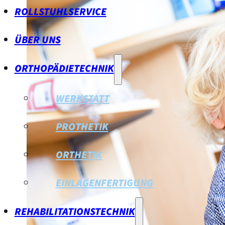
ROLLSTUHLSERVICE
ÜBER UNS
ORTHOPÄDIETECHNIK
WERKSTATT
PROTHETIK
ORTHETIK
EINLAGENFERTIGUNG
REHABILITATIONSTECHNIK