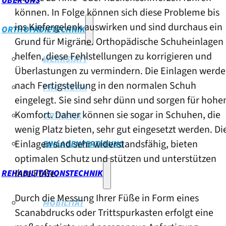
ÜBER UNS
können. In Folge können sich diese Probleme bis
ins Kiefergelenk auswirken und sind durchaus ein
ORTHOPÄDIETECHNIK
Grund für Migräne. Orthopädische Schuheinlagen
helfen, diese Fehlstellungen zu korrigieren und
WERKSTATT
Überlastungen zu vermindern. Die Einlagen werd
nach Fertigstellung in den normalen Schuh
PROTHETIK
eingelegt. Sie sind sehr dünn und sorgen für hohe
Komfort. Daher können sie sogar in Schuhen, die
ORTHETIK
wenig Platz bieten, sehr gut eingesetzt werden. Di
Einlagen sind sehr widerstandsfähig, bieten
EINLAGENFERTIGUNG
optimalen Schutz und stützen und unterstützen
Ihre Füße.
REHABILITATIONSTECHNIK
Durch die Messung Ihrer Füße in Form eines
MOBILITÄT
Scanabdrucks oder Trittspurkasten erfolgt eine