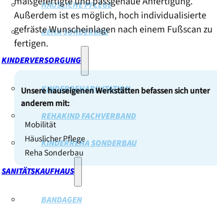
maßgefertigte und passgenaue Anfertigung.
HÄUSLICHE PFLEGE
Außerdem ist es möglich, hoch individualisierte
gefräste Wunscheinlagen nach einem Fußscan zu
REHA SONDERBAU
fertigen.
KINDERVERSORGUNG
KINDERREHABILITATION
Unsere hauseigenen Werkstätten befassen sich unter
anderem mit:
REHAKIND FACHVERBAND
Mobilität
Häuslicher Pflege
KINDERREHA SONDERBAU
Reha Sonderbau
SANITÄTSKAUFHAUS
BANDAGEN