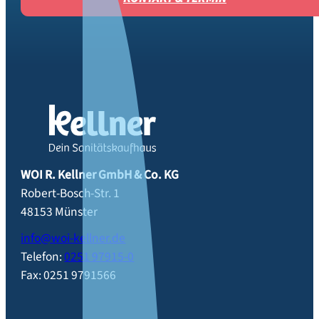
WOI R. Kellner GmbH & Co. KG
Robert-Bosch-Str. 1
48153
Münster
info@woi-kellner.de
Telefon:
0251 97915-0
Fax:
0251 9791566