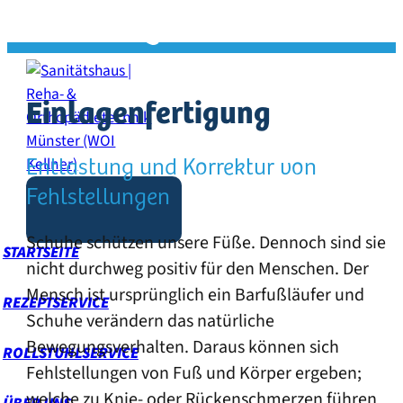
Einlagenfertigung
0251 97915-0
Einlagenfertigung
Entlastung und Korrektur von
Fehlstellungen
Schuhe schützen unsere Füße. Dennoch sind sie
STARTSEITE
nicht durchweg positiv für den Menschen. Der
Mensch ist ursprünglich ein Barfußläufer und
REZEPTSERVICE
Schuhe verändern das natürliche
Bewegungsverhalten. Daraus können sich
ROLLSTUHLSERVICE
Fehlstellungen von Fuß und Körper ergeben;
welche zu Knie- oder Rückenschmerzen führen