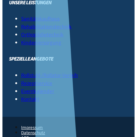
UNSERE LEISTUNGEN
Sanitätskaufhaus
Rehabilitationstechnik
Orthopädietechnik
Kinderversorgung
SPEZIELLE ANGEBOTE
Rollstuhl-/Rollator-Verleih
Rezeptservice
Eventkalender
Kontakt
Impressum
Datenschutz