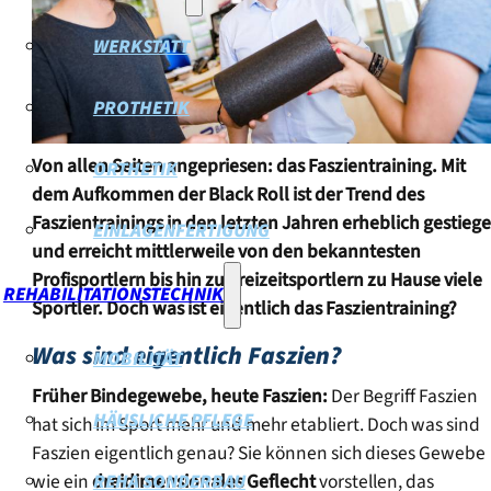
WERKSTATT
PROTHETIK
Von allen Seiten angepriesen: das Faszientraining. Mit
ORTHETIK
dem Aufkommen der Black Roll ist der Trend des
Faszientrainings in den letzten Jahren erheblich gestieg
EINLAGENFERTIGUNG
und erreicht mittlerweile von den bekanntesten
Profisportlern bis hin zu Freizeitsportlern zu Hause viele
REHABILITATIONSTECHNIK
Sportler. Doch was ist eigentlich das Faszientraining?
Was sind eigentlich Faszien?
MOBILITÄT
Früher Bindegewebe, heute Faszien:
Der Begriff Faszien
HÄUSLICHE PFLEGE
hat sich im Sport mehr und mehr etabliert. Doch was sind
Faszien eigentlich genau? Sie können sich dieses Gewebe
wie ein
dreidimensionales Geflecht
vorstellen, das
REHA SONDERBAU