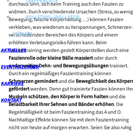
TREPPENLIFTE
durchaus Sinn, sich beim Training auch den Faszien zu
widmen. Durch verschiedenste Ursachen (Stress, zu weni
ROLLSTUHL-/ROLLATOR-
Bewegung, falsche Körperhaltung …) können Faszien
verkleben, was wiederum zu Verspannungen, Schmerzen 
VERLEIH
verschiedensten Bereichen des Körpers und einem
erhöhten Verletzungsrisiko führen kann. Beim
AKTUELLES
Faszientraining werden gezielt Körperstellen durch eine
Faszienrolle oder kleine Bälle massiert
oder durch
anderweitige Dehn- und Bewegungsübungen
trainiert.
EVENTKALENDER
Durch ein regelmäßiges Faszientraining können
Schmerzen gemindert
und die
Beweglichkeit des Körper
KARRIERE
gefördert
werden. Denn gut trainierte Faszien können Ihr
Muskeln schützen
,
den Körper in Form halten
und die
KONTAKT
Belastbarkeit Ihrer Sehnen und Bänder erhöhen
. Die
Regelmäßigkeit ist beim Faszientraining das A und O.
Nachhaltige Effekte können Sie mit dem Faszientraining
nicht von heute auf morgen erwarten. Seien Sie also ruhig