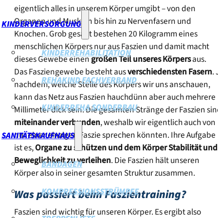
eigentlich alles in unserem Körper umgibt – von den
Organen und Muskeln bis hin zu Nervenfasern und
KINDERVERSORGUNG
Knochen. Grob gesagt bestehen 20 Kilogramm eines
menschlichen Körpers nur aus Faszien und damit macht
KINDERREHABILITATION
dieses Gewebe einen
großen Teil unseres Körpers
aus.
Das Fasziengewebe besteht aus
verschiedensten Fasern
.
REHAKIND FACHVERBAND
nachdem, welche Stelle des Körpers wir uns anschauen,
kann das Netz aus Faszien hauchdünn aber auch mehrere
KINDERREHA SONDERBAU
Millimeter dick sein. Die gesamten Stränge der Faszien si
miteinander verbunden
, weshalb wir eigentlich auch von
nur einer einzigen Faszie sprechen könnten. Ihre Aufgabe
SANITÄTSKAUFHAUS
ist es,
Organe zu schützen
und dem Körper Stabilität und
Beweglichkeit zu verleihen
. Die Faszien hält unseren
BANDAGEN
Körper also in seiner gesamten Struktur zusammen.
KOMPRESSIONSSTRÜMPFE
Was passiert beim Faszientraining?
Faszien sind wichtig für unseren Körper. Es ergibt also