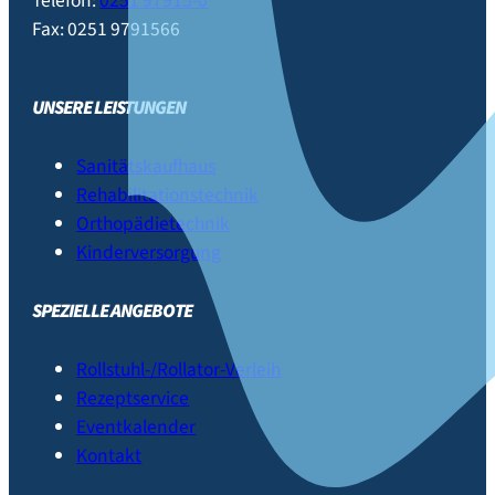
Telefon:
0251 97915-0
Fax:
0251 9791566
UNSERE LEISTUNGEN
Sanitätskaufhaus
Rehabilitationstechnik
Orthopädietechnik
Kinderversorgung
SPEZIELLE ANGEBOTE
Rollstuhl-/Rollator-Verleih
Rezeptservice
Eventkalender
Kontakt