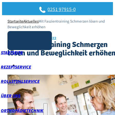
0251 97915-0
Startseite
Aktuelles
Mit Faszientraining Schmerzen lösen und
Beweglichkeit erhöhen
Veröffentlicht am: 22.04.2022
Mit Faszientraining Schmerzen
STARTSEITE
lösen und Beweglichkeit erhöhe
Aktuelles
REZEPTSERVICE
ROLLSTUHLSERVICE
ÜBER UNS
ORTHOPÄDIETECHNIK