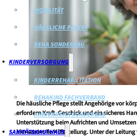
MOBILITÄT
HÄUSLICHE PFLEGE
REHA SONDERBAU
KINDERVERSORGUNG
KINDERREHABILITATION
REHAKIND FACHVERBAND
Die häusliche Pflege stellt Angehörige vor kö
erfordern Kraft, Geschick und ein sicheres H
KINDERREHA SONDERBAU
Unterstützung beim Aufrichten und Umsetzen b
SANITÄTSKAUFHAUS
hier wertvolle Hilfestellung. Unter der Leitu