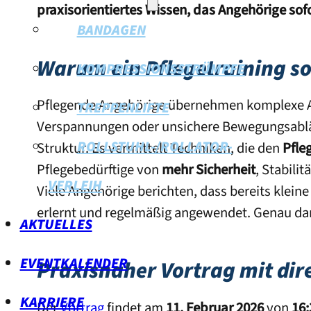
praxisorientiertes Wissen, das Angehörige s
BANDAGEN
Warum ein Pflegetraining so 
KOMPRESSIONSSTRÜMPFE
Pflegende Angehörige übernehmen komplexe Au
TREPPENLIFTE
Verspannungen oder unsichere Bewegungsabläuf
ROLLSTUHL-/ROLLATOR-
Struktur. Es vermittelt Techniken, die den
Pfle
Pflegebedürftige von
mehr Sicherheit
, Stabili
VERLEIH
Viele Angehörige berichten, dass bereits klein
erlernt und regelmäßig angewendet. Genau dara
AKTUELLES
EVENTKALENDER
Praxisnaher Vortrag mit di
KARRIERE
Der
Vortrag
findet am
11. Februar 2026
von
16: