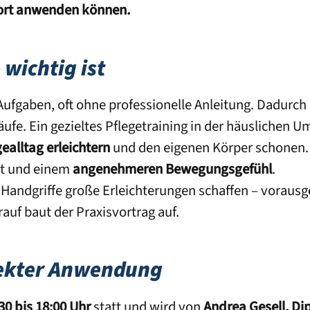
ofort anwenden können.
wichtig ist
fgaben, oft ohne professionelle Anleitung. Dadurch
e. Ein gezieltes Pflegetraining in der häuslichen U
gealltag erleichtern
und den eigenen Körper schonen. G
tät und einem
angenehmeren Bewegungsgefühl
.
e Handgriffe große Erleichterungen schaffen – vorausg
uf baut der Praxisvortrag auf.
rekter Anwendung
30 bis 18:00 Uhr
statt und wird von
Andrea Gesell, Di