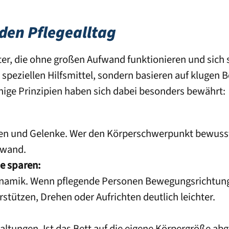
 den Pflegealltag
iter, die ohne großen Aufwand funktionieren und sich
 speziellen Hilfsmittel, sondern basieren auf klugen
nige Prinzipien haben sich dabei besonders bewährt:
ken und Gelenke. Wer den Körperschwerpunkt bewusst 
fwand.
e sparen:
Dynamik. Wenn pflegende Personen Bewegungsrichtun
stützen, Drehen oder Aufrichten deutlich leichter.
ltungen. Ist das Bett auf die eigene Körpergröße abg