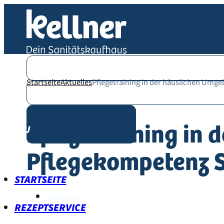
Startseite
Aktuelles
Pflegetraining in der häuslichen Umge
Veröffentlicht am: 20.12.2025
Pflegetraining in
Pflegekompetenz Sc
STARTSEITE
Aktuelles
REZEPTSERVICE