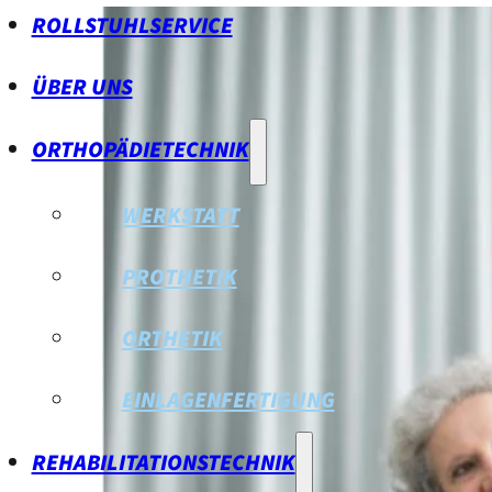
ROLLSTUHLSERVICE
ÜBER UNS
ORTHOPÄDIETECHNIK
WERKSTATT
PROTHETIK
ORTHETIK
EINLAGENFERTIGUNG
REHABILITATIONSTECHNIK